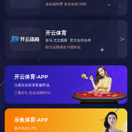
020-87566596